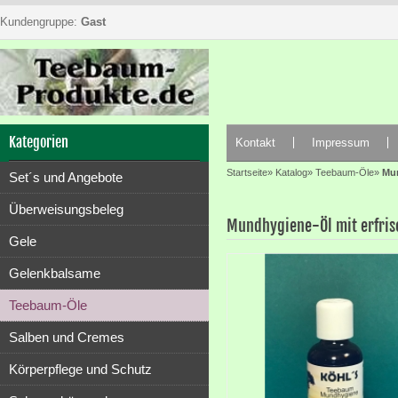
Kundengruppe:
Gast
Kategorien
Kontakt
Impressum
Startseite
»
Katalog
»
Teebaum-Öle
»
Mun
Set´s und Angebote
Überweisungsbeleg
Mundhygiene-Öl mit erfrisc
Gele
Gelenkbalsame
Teebaum-Öle
Salben und Cremes
Körperpflege und Schutz