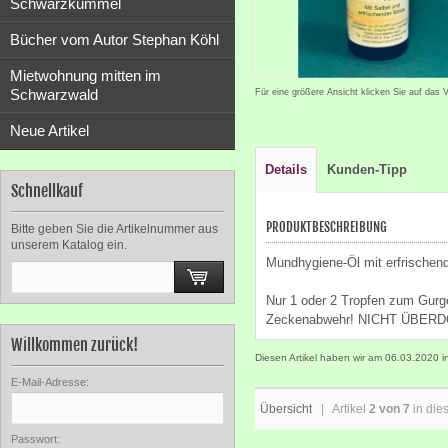
Schwarzkümmel
Bücher vom Autor Stephan Köhl
Mietwohnung mitten im
Schwarzwald
Für eine größere Ansicht klicken Sie auf das 
Neue Artikel
Details
Kunden-Tipp
Schnellkauf
PRODUKTBESCHREIBUNG
Bitte geben Sie die Artikelnummer aus
unserem Katalog ein.
Mundhygiene-Öl mit erfrischend
Nur 1 oder 2 Tropfen zum Gurg
Zeckenabwehr! NICHT ÜBER
Willkommen zurück!
Diesen Artikel haben wir am 06.03.2020
E-Mail-Adresse:
Übersicht
| Artikel
2 von 7
in die
Passwort: