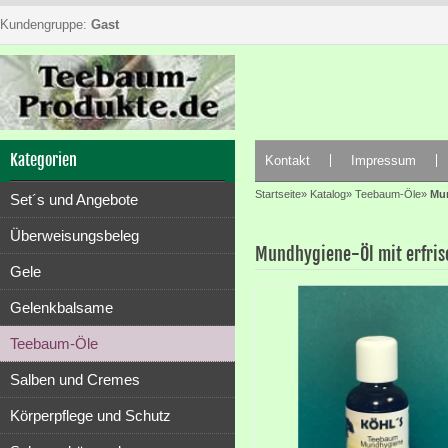
Kundengruppe:
Gast
Kategorien
Kontakt
Impressum
Startseite
»
Katalog
»
Teebaum-Öle
»
Mun
Set´s und Angebote
Überweisungsbeleg
Mundhygiene-Öl mit erfrisc
Gele
Gelenkbalsame
Teebaum-Öle
Salben und Cremes
Körperpflege und Schutz