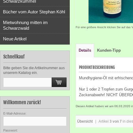
Schwarzkümmel
Bücher vom Autor Stephan Köhl
Mietwohnung mitten im
Schwarzwald
Für eine größere Ansicht klicken Sie auf das 
Neue Artikel
Details
Kunden-Tipp
Schnellkauf
PRODUKTBESCHREIBUNG
Bitte geben Sie die Artikelnummer aus
unserem Katalog ein.
Mundhygiene-Öl mit erfrischend
Nur 1 oder 2 Tropfen zum Gurg
Zeckenabwehr! NICHT ÜBER
Willkommen zurück!
Diesen Artikel haben wir am 06.03.2020
E-Mail-Adresse:
Übersicht
| Artikel
3 von 7
in die
Passwort: