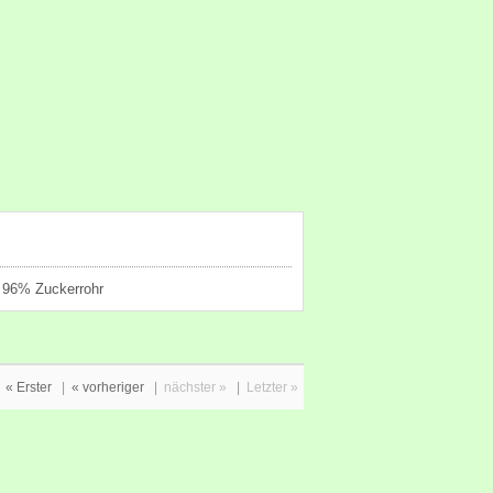
s 96% Zuckerrohr
« Erster
|
« vorheriger
|
nächster »
|
Letzter »