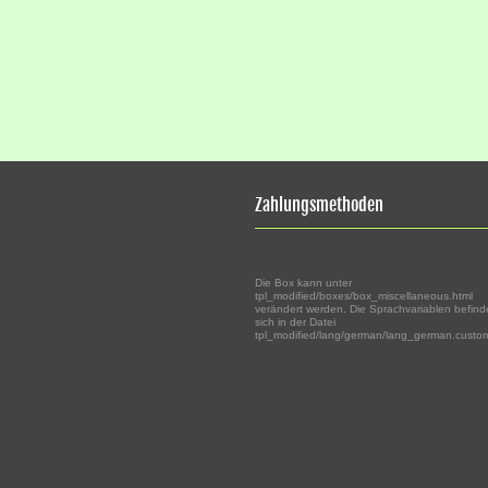
Zahlungsmethoden
Die Box kann unter
tpl_modified/boxes/box_miscellaneous.html
verändert werden. Die Sprachvariablen befin
sich in der Datei
tpl_modified/lang/german/lang_german.custo