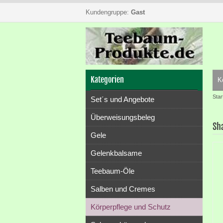
Kundengruppe:
Gast
Kategorien
K
Star
Set´s und Angebote
Überweisungsbeleg
Sh
Gele
Gelenkbalsame
Teebaum-Öle
Salben und Cremes
Körperpflege und Schutz