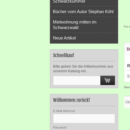
Schwarzkümmel
Bücher vom Autor Stephan Köhl
Mietwohnung mitten im
Schwarzwald
Für 
Neue Artikel
D
Schnellkauf
P
Bitte geben Sie die Artikelnummer aus
unserem Katalog ein.
S
Dies
Willkommen zurück!
Üb
E-Mail-Adresse:
Passwort: