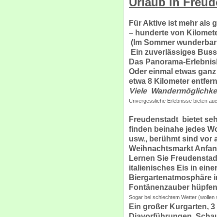
Urlaub in Freud
Für Aktive ist mehr als
– hunderte von Kilomet
(Im Sommer wunderbar s
Ein zuverlässiges Buss
Das Panorama-Erlebnisba
Oder einmal etwas ganz
etwa 8 Kilometer entfern
Viele Wandermöglichke
Unvergessliche Erlebnisse bieten auc
Freudenstadt bietet seh
finden beinahe jedes W
usw., berühmt sind vor
Weihnachtsmarkt Anfan
Lernen Sie Freudenstad
italienisches Eis in ein
Biergartenatmosphäre i
Fontänenzauber hüpfen
Sogar bei schlechtem Wetter (wollen 
Ein großer Kurgarten, 3
Diavorführungen, Schau