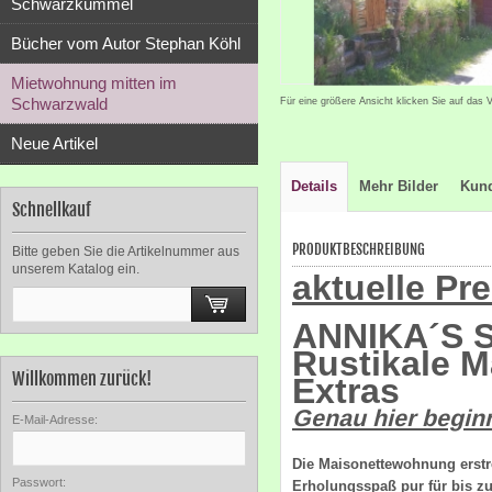
Schwarzkümmel
Bücher vom Autor Stephan Köhl
Mietwohnung mitten im
Schwarzwald
Für eine größere Ansicht klicken Sie auf das 
Neue Artikel
Details
Mehr Bilder
Kun
Schnellkauf
PRODUKTBESCHREIBUNG
Bitte geben Sie die Artikelnummer aus
unserem Katalog ein.
aktuelle Pre
ANNIKA´S 
Rustikale 
Willkommen zurück!
Extras
Genau hier begin
E-Mail-Adresse:
Die Maisonettewohnung erstre
Passwort:
Erholungsspaß pur für bis z