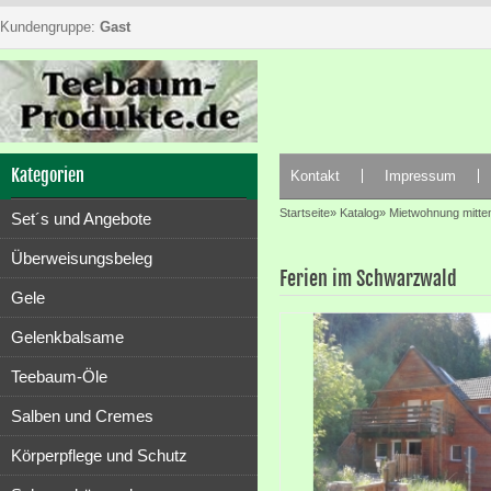
Kundengruppe:
Gast
Kategorien
Kontakt
Impressum
Startseite
»
Katalog
»
Mietwohnung mitte
Set´s und Angebote
Überweisungsbeleg
Ferien im Schwarzwald
Gele
Gelenkbalsame
Teebaum-Öle
Salben und Cremes
Körperpflege und Schutz