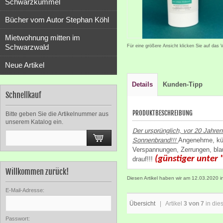
Schwarzkümmel
Bücher vom Autor Stephan Köhl
Mietwohnung mitten im
Schwarzwald
Für eine größere Ansicht klicken Sie auf das 
Neue Artikel
Details
Kunden-Tipp
Schnellkauf
PRODUKTBESCHREIBUNG
Bitte geben Sie die Artikelnummer aus
unserem Katalog ein.
Der ursprünglich, vor 20 Jahre
Sonnenbrand!!!
Angenehme, küh
Verspannungen, Zerrungen, bl
(günstiger unter 
drauf!!!
Willkommen zurück!
Diesen Artikel haben wir am 12.03.2020
E-Mail-Adresse:
Übersicht
| Artikel
3 von 7
in die
Passwort: