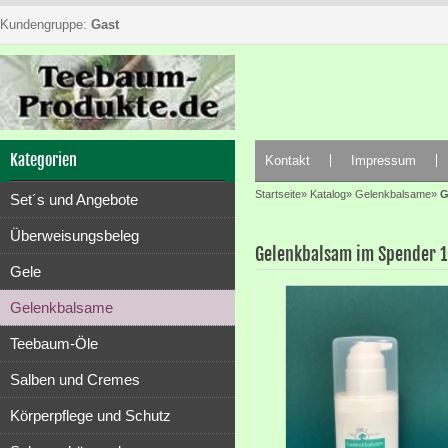
Kundengruppe:
Gast
Kategorien
Kontakt
Impressum
Startseite
»
Katalog
»
Gelenkbalsame
»
G
Set´s und Angebote
Überweisungsbeleg
Gelenkbalsam im Spender 1
Gele
Gelenkbalsame
Teebaum-Öle
Salben und Cremes
Körperpflege und Schutz