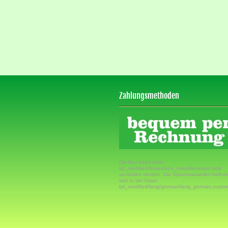
Zahlungsmethoden
Die Box kann unter
tpl_modified/boxes/box_miscellaneous.html
verändert werden. Die Sprachvariablen befin
sich in der Datei
tpl_modified/lang/german/lang_german.custo