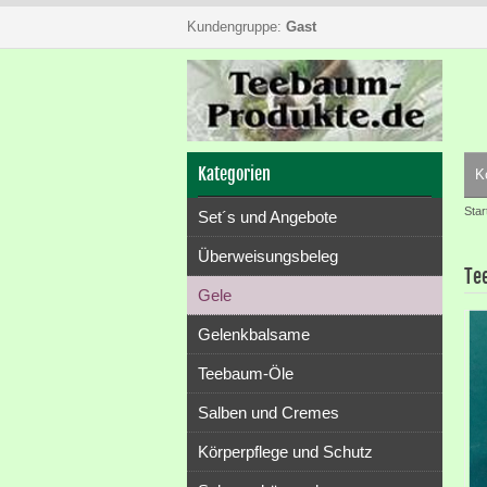
Kundengruppe:
Gast
Kategorien
K
Star
Set´s und Angebote
Überweisungsbeleg
Te
Gele
Gelenkbalsame
Teebaum-Öle
Salben und Cremes
Körperpflege und Schutz