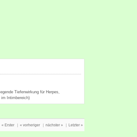
egende Tiefenwirkung für Herpes,
 im Intimbereich)
« Erster
|
« vorheriger
|
nächster »
|
Letzter »