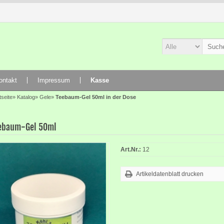
ontakt
Impressum
Kasse
tseite
»
Katalog
»
Gele
»
Teebaum-Gel 50ml in der Dose
ebaum-Gel 50ml
Art.Nr.:
12
Artikeldatenblatt drucken