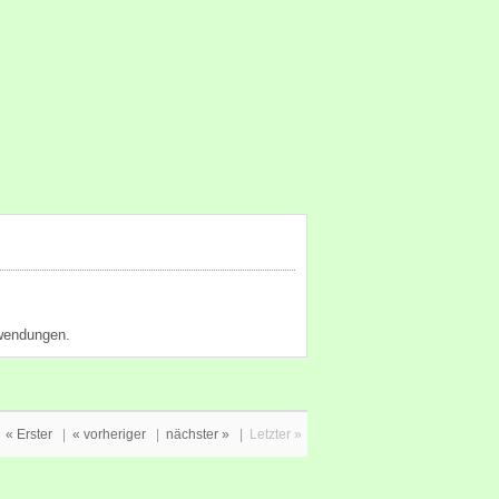
nwendungen.
« Erster
|
« vorheriger
|
nächster »
|
Letzter »