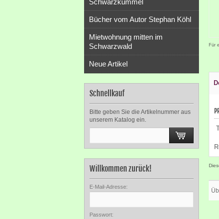
Schwarzkümmel
Bücher vom Autor Stephan Köhl
Mietwohnung mitten im
Schwarzwald
Für 
Neue Artikel
D
Schnellkauf
P
Bitte geben Sie die Artikelnummer aus
unserem Katalog ein.
T
R
Dies
Willkommen zurück!
E-Mail-Adresse:
Üb
Passwort: