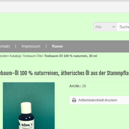
ontakt
Impressum
Kasse
tseite
»
Katalog
»
Teebaum-Öle
»
Teebaum-Öl 100 % naturrein, 30 ml
ebaum-Öl 100 % naturreines, ätherisches Öl aus der Stammpfla
Art.Nr.:
26
Artikeldatenblatt drucken