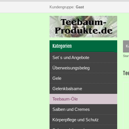
Kundengruppe:
Gast
Kategorien
K
Star
Set´s und Angebote
Überweisungsbeleg
Te
Gele
Gelenkbalsame
Teebaum-Öle
Salben und Cremes
Körperpflege und Schutz