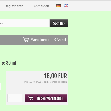
Registrieren
Anmelden
Warenkorb »
0
Artikel
nze 30 ml
16,00 EUR
inkl. 19 % MwSt. zzgl.
Versandkosten