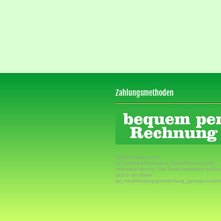
Zahlungsmethoden
Die Box kann unter
tpl_modified/boxes/box_miscellaneous.html
verändert werden. Die Sprachvariablen befin
sich in der Datei
tpl_modified/lang/german/lang_german.custo